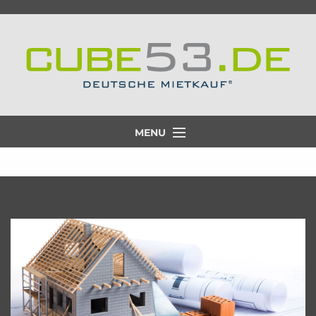
MENU
Projekt
Lage
Ausstattung
Partner
Aktuelle Projekte
Galerie