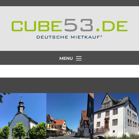
MENU
Projekt
Lage
Ausstattung
Partner
Aktuelle Projekte
Galerie