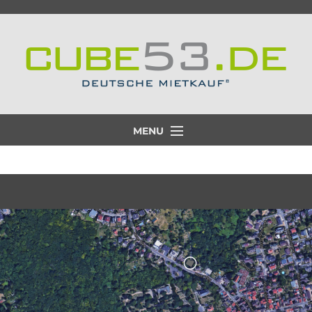
MENU
Projekt
Lage
Ausstattung
Partner
Aktuelle Projekte
Galerie